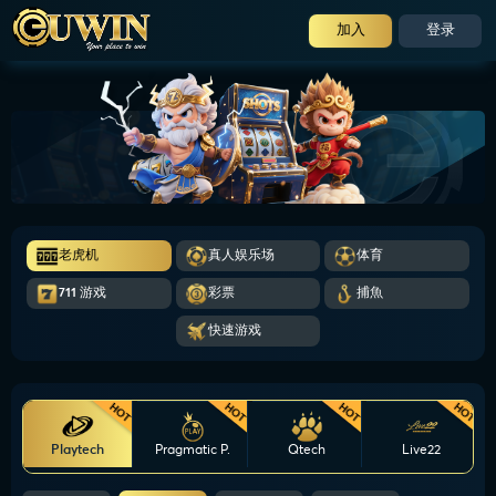
加入
登录
老虎机
真人娱乐场
体育
711 游戏
彩票
捕魚
快速游戏
HOT
HOT
HOT
HOT
Playtech
Pragmatic P.
Qtech
Live22