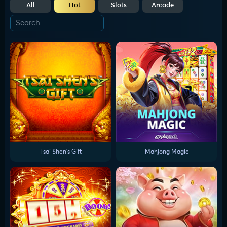
All
Hot
Slots
Arcade
Tsai Shen's Gift
Mahjong Magic